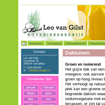
Daktuinen
Tuinaanleg
Tuinonderhoud
Tuinontwer
Daktuinen
Leo van Gilst
Oosteinde 30
Groen en isolerend
2969 AT oud alblas
T 0184-693192
Het grijze dak van een
M
info@leovangilst.nl
meegeve, ook aarvoor k
groen op hoog niveau b
Het verhoogt op natuur
plek kan een groene o
begroeide daktuin waar
sedumvegetatie met ee
terrassen, er zijn tal 