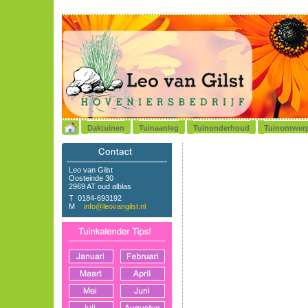
Daktuinen
Tuinaanleg
Tuinonderhoud
Tuinontwer
Leo van Gilst
Oosteinde 30
2969 AT oud alblas
T 0184-693192
M
info@leovangilst.nl