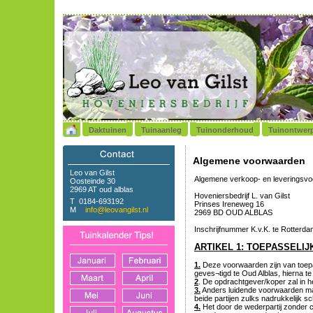
Daktuinen
Tuinaanleg
Tuinonderhoud
Tuinontwer
Algemene voorwaarden
Leo van Gilst
Algemene verkoop- en leveringsv
Oosteinde 30
2969 AT oud alblas
Hoveniersbedrijf L. van Gilst
T 0184-693192
Prinses Ireneweg 16
M
info@leovangilst.nl
2969 BD OUD ALBLAS
Inschrijfnummer K.v.K. te Rotterda
ARTIKEL 1: TOEPASSELIJ
1.
Deze voorwaarden zijn van toepas
geves¬tigd te Oud Alblas, hierna t
2
. De opdrachtgever/koper zal in 
3.
Anders luidende voorwaarden mak
beide partijen zulks nadrukkelijk sc
4.
Het door de wederpartij zonder 