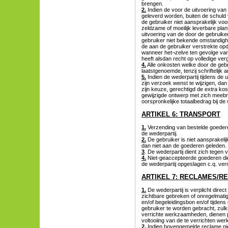
brengen.
2.
Indien de voor de uitvoering van
geleverd worden, buiten de schuld 
de gebruiker niet aansprakelijk voo
zeldzame of moeilijk leverbare plan
uitvoering van de door de gebruike
gebruiker niet bekende omstandighe
de aan de gebruiker verstrekte opd
wanneer het¬zelve ten gevolge van
heeft alsdan recht op volledige v
4.
Alle onkosten welke door de geb
laatstgenoemde, tenzij schriftelij
5.
Indien de wederpartij tijdens de
zijn verzoek wenst te wijzigen, dan
zijn keuze, gerechtigd de extra kos
gewijzigde ontwerp met zich meebre
oorspronkelijke totaalbedrag bij de 
ARTIKEL 6: TRANSPORT
1.
Verzending van bestelde goederen
de wederpartij.
2.
De gebruiker is niet aansprakeli
dan niet aan de goederen geleden.
3
. De wederpartij dient zich tegen 
4.
Niet-geaccepteerde goederen die 
de wederpartij opgeslagen c.q. verni
ARTIKEL 7: RECLAMES/R
1.
De wederpartij is verplicht direc
zichtbare gebreken of onregelmati
en/of begeleidingsbon en/of tijdens
gebruiker te worden gebracht, zulks
verrichte werkzaamheden, dienen 
voltooiing van de te verrichten we
2.
Indien bovengemelde reclame nie