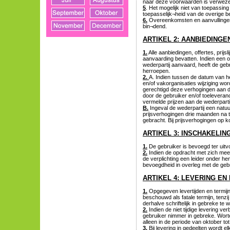
naar deze voorwaarden is verwezen
5
. Het mogelijk niet van toepassin
toepasselijk¬heid van de overige b
6.
Overeenkomsten en aanvullingen o
bin¬dend.
ARTIKEL 2: AANBIEDINGE
1.
Alle aanbiedingen, offertes, prijsli
aanvaarding bevatten. Indien een of
wederpartij aanvaard, heeft de geb
herroepen.
2.
A. Indien tussen de datum van h
en/of vakorganisaties wijziging wor
gerechtigd deze verhogingen aan de
door de gebruiker en/of toeleveran
vermelde prijzen aan de wederpartij
B.
Ingeval de wederpartij een natuurl
prijsverhogingen drie maanden na
gebracht. Bij prijsverhogingen op k
ARTIKEL 3: INSCHAKELIN
1.
De gebruiker is bevoegd ter uit
2.
Indien de opdracht met zich mee
de verplichting een leider onder he
bevoegdheid in overleg met de geb
ARTIKEL 4: LEVERING EN
1.
Opgegeven levertijden en termi
beschouwd als fatale termijn, tenzij
derhalve schriftelijk in gebreke te 
2.
Indien de niet tijdige levering ve
gebruiker nimmer in gebreke. Worte
alleen in de periode van oktober tot
3.
Bij levering in gedeelten wordt e