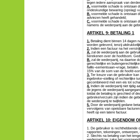
tegen iedere aanspraak van derde
A.
voormelde schade is ontstaan doo
ondeskundige bewaring (opslag) va
B.
voormelde schade is ontstaan do
adviezen heeft gehandeld;
C.
voormelde schade is ontstaan doo
namens de wederpartij aan de gebr
ARTIKEL 9: BETALING 1
.
1.
Betaling dient binnen 14 dagen na
worden geleverd, tenzij uitdrukkeli
2.
Indien een factuur na het verstrijk
A.
zal de wederpartij aan de gebrui
berekenen over de hoofdsom. Gede
B.
zal de wederpartij, na daartoe 
gerechtelijke en buitengerechtelij
faillis¬sementsaan¬vrage, betalen. 
15% van de som van de hoofd¬som 
3.
Ter keuze van de gebruiker ka
ingebreke¬stelling of rechterlijke 
gecombineerd met een eis tot sch
4.
Indien de wederpartij niet tijdig
de jegens de wederpartij aangegane
totdat de betaling is geschied of d
gebreke/verzuim zijn indien de geb
de wederpartij te twijfelen.
5.
Door de wederpartij gedane betal
vervolgens van opeisbare facturen d
heeft op een latere factuur.
ARTIKEL 10: EIGENDOM 
1. De gebruiker is rechthebbende o
rapporten, tekeningen, ontwerpen, e
2. Slechts na betaling van het te
wederpartij ter zake het voorgaand