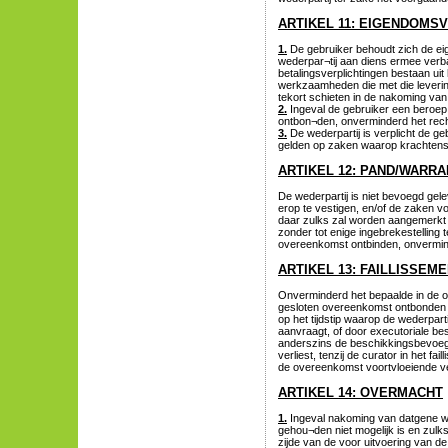
ARTIKEL 11: EIGENDOM
1.
De gebruiker behoudt zich de eig
wederpar¬tij aan diens ermee verba
betalingsverplichtingen bestaan ui
werkzaamheden die met die leveri
tekort schieten in de nakoming van 
2.
Ingeval de gebruiker een beroep
ontbon¬den, onverminderd het rech
3.
De wederpartij is verplicht de geb
gelden op zaken waarop krachtens 
ARTIKEL 12: PAND/WARR
De wederpartij is niet bevoegd ge
erop te vestigen, en/of de zaken vo
daar zulks zal worden aangemerkt a
zonder tot enige ingebrekestelling
overeenkomst ontbinden, onvermind
ARTIKEL 13: FAILLISSEM
Onverminderd het bepaalde in de o
gesloten overeenkomst ontbonden zo
op het tijdstip waarop de wederpart
aanvraagt, of door executoriale bes
anderszins de beschikkingsbevoeg
verliest, tenzij de curator in het f
de overeenkomst voortvloeiende ve
ARTIKEL 14: OVERMACHT
1.
Ingeval nakoming van datgene wa
gehou¬den niet mogelijk is en zulks
zijde van de voor uitvoering van d