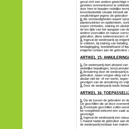
geval zich een andere gewichtige r
gesloten overeenkomst te ontbinde
door hem te bepalen redelijke term
bovenbedoelde situatie intreedt al
verplichtingen jegens de gebruiker
2.
Als omstandigheden waarin sprak
plantenziekten en epidemieën, oorlo
export verboden, staking en uitslu
de ten tijde van het aangaan van 
andere voorvallen en natuur¬verschij
gebruiker, diens toeleveranciers of
3.
Ingeval de wederpartij op enigerl
te voldoen, bij staking van betaling
beslaglegging, boedelafstand of li
enigerlei contact aan de gebruiker v
ARTIKEL 15: ANNULERING
1.
De wederpartij doet afstand van 
wettelijke bepalingen, tenzij annul
2.
Annulering door de wederpartij is
gebruiker, naast vergoe¬ding van t
alsdan niet be- of ver-werkt, tegen
gevolgen van de annulering en vrij
3.
Door de wederpartij reeds betaal
ARTIKEL 16: TOEPASSEL
1.
Op de tussen de gebruiker en de 
De geschillen die uit deze overee
2.
Eventuele geschillen zullen word
be¬voegdheid toekomt een zaak aan
gevestigd.
3.
Ingeval de wederpartij een natuurl
1 maand nadat de gebruiker aan de
de wederpartij kenbaar kan maken da