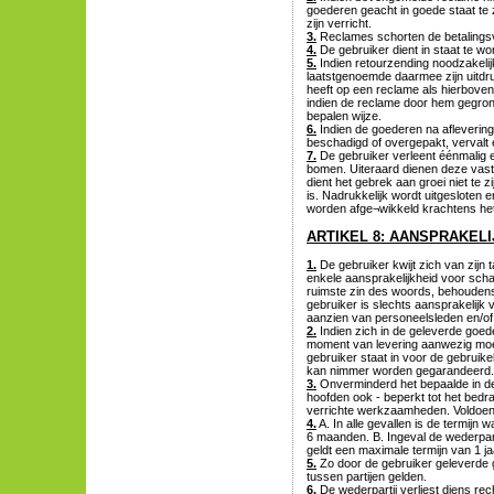
goederen geacht in goede staat te
zijn verricht.
3.
Reclames schorten de betalingsve
4.
De gebruiker dient in staat te w
5.
Indien retourzending noodzakelijk
laatstgenoemde daarmee zijn uitdruk
heeft op een reclame als hierboven
indien de reclame door hem gegrond
bepalen wijze.
6.
Indien de goederen na aflevering 
beschadigd of overgepakt, vervalt 
7.
De gebruiker verleent éénmalig e
bomen. Uiteraard dienen deze vast
dient het gebrek aan groei niet te 
is. Nadrukkelijk wordt uitgesloten 
worden afge¬wikkeld krachtens het 
ARTIKEL 8: AANSPRAKEL
1.
De gebruiker kwijt zich van zijn
enkele aansprakelijkheid voor schad
ruimste zin des woords, behoudens 
gebruiker is slechts aansprakelijk
aanzien van personeelsleden en/of 
2.
Indien zich in de geleverde goed
moment van levering aanwezig moet
gebruiker staat in voor de gebruikel
kan nimmer worden gegarandeerd.
3.
Onverminderd het bepaalde in de 
hoofden ook - beperkt tot het bedr
verrichte werkzaamheden. Voldoeni
4.
A. In alle gevallen is de termij
6 maanden. B. Ingeval de wederpartij
geldt een maximale termijn van 1 ja
5.
Zo door de gebruiker geleverde go
tussen partijen gelden.
6.
De wederpartij verliest diens rec