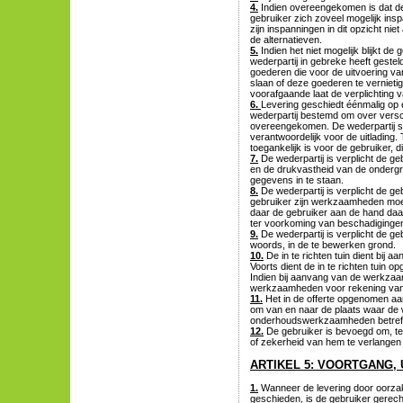
4.
Indien overeengekomen is dat de 
gebruiker zich zoveel mogelijk ins
zijn inspanningen in dit opzicht n
de alternatieven.
5.
Indien het niet mogelijk blijkt de
wederpartij in gebreke heeft gestel
goederen die voor de uitvoering va
slaan of deze goederen te vernieti
voorafgaande laat de verplichting v
6.
Levering geschiedt éénmalig op 
wederpartij bestemd om over verschi
overeengekomen. De wederpartij st
verantwoordelijk voor de uitlading
toegankelijk is voor de gebruiker,
7.
De wederpartij is verplicht de ge
en de drukvastheid van de ondergr
gegevens in te staan.
8.
De wederpartij is verplicht de g
gebruiker zijn werkzaamheden moet 
daar de gebruiker aan de hand daa
ter voorkoming van beschadigingen
9.
De wederpartij is verplicht de geb
woords, in de te bewerken grond.
10.
De in te richten tuin dient bij 
Voorts dient de in te richten tuin o
Indien bij aanvang van de werkzaam
werkzaamheden voor rekening van de
11.
Het in de offerte opgenomen aa
om van en naar de plaats waar de w
onderhoudswerkzaamheden betref
12.
De gebruiker is bevoegd om, ter
of zekerheid van hem te verlangen 
ARTIKEL 5: VOORTGANG
1.
Wanneer de levering door oorzak
geschieden, is de gebruiker gerech